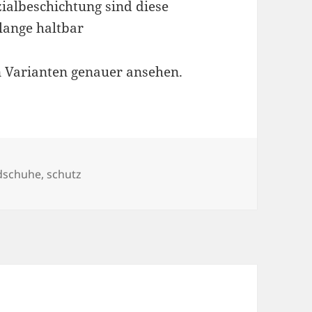
ialbeschichtung sind diese
lange haltbar
n Varianten genauer ansehen.
agwörter
dschuhe
,
schutz