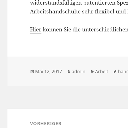
widerstandsfähigen patentierten Spez
Arbeitshandschuhe sehr flexibel und 
Hier
können Sie die unterschiedliche
Veröffentlicht
Autor
Kategorien
Schl
Mai 12, 2017
admin
Arbeit
han
am
Beitragsnavigation
VORHERIGER