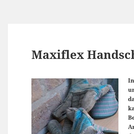
Maxiflex Handsc
I
un
d
k
B
A