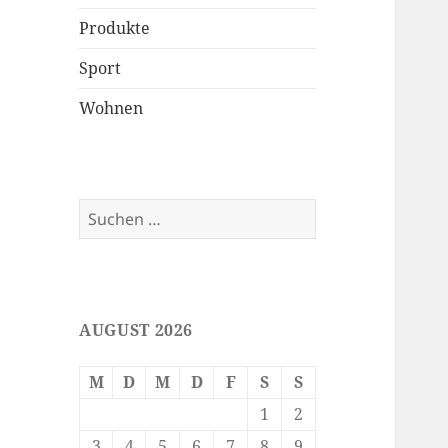
Produkte
Sport
Wohnen
Suchen
nach:
AUGUST 2026
M
D
M
D
F
S
S
1
2
3
4
5
6
7
8
9