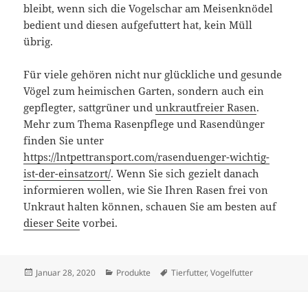
bleibt, wenn sich die Vogelschar am Meisenknödel
bedient und diesen aufgefuttert hat, kein Müll
übrig.
Für viele gehören nicht nur glückliche und gesunde
Vögel zum heimischen Garten, sondern auch ein
gepflegter, sattgrüner und
unkrautfreier Rasen
.
Mehr zum Thema Rasenpflege und Rasendünger
finden Sie unter
https://lntpettransport.com/rasenduenger-wichtig-
ist-der-einsatzort/
. Wenn Sie sich gezielt danach
informieren wollen, wie Sie Ihren Rasen frei von
Unkraut halten können, schauen Sie am besten auf
dieser Seite
vorbei.
Veröffentlicht
Kategorien
Schlagwörter
Januar 28, 2020
Produkte
Tierfutter
,
Vogelfutter
am