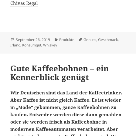
Chivas Regal
Veröffentlicht
Kategorien
Schlagwörter
September 26, 2019
Produkte
Genuss
,
Geschmack
,
am
Irland
,
Konsumgut
,
Whiskey
Gute Kaffeebohnen – ein
Kennerblick genügt
Wir Deutschen sind das Land der Kaffeetrinker.
Aber Kaffee ist nicht gleich Kaffee. Es ist wieder
in „Mode“ gekommen, ganze Kaffeebohnen zu
kaufen. Entweder werden diese dann gemahlen
oder sie werden frisch als Kaffeebohne in
modernen Kaffeeautomaten verarbeitet. Aber