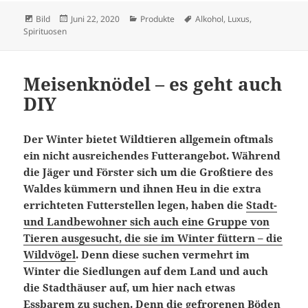
Format
Veröffentlicht
Kategorien
Schlagwörter
Bild
Juni 22, 2020
Produkte
Alkohol
,
Luxus
,
am
Spirituosen
Meisenknödel – es geht auch
DIY
Der Winter bietet Wildtieren allgemein oftmals
ein nicht ausreichendes Futterangebot. Während
die Jäger und Förster sich um die Großtiere des
Waldes kümmern und ihnen Heu in die extra
errichteten Futterstellen legen, haben die
Stadt-
und Landbewohner sich auch eine Gruppe von
Tieren ausgesucht, die sie im Winter füttern – die
Wildvögel
. Denn diese suchen vermehrt im
Winter die Siedlungen auf dem Land und auch
die Stadthäuser auf, um hier nach etwas
Essbarem zu suchen. Denn die gefrorenen Böden