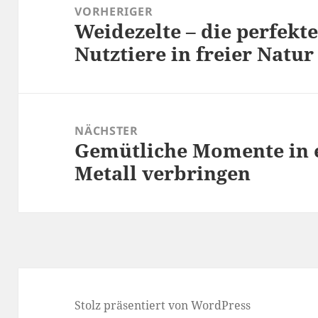
VORHERIGER
Weidezelte – die perfekt
Vorheriger
Nutztiere in freier Natur
Beitrag:
NÄCHSTER
Gemütliche Momente in 
Nächster
Metall verbringen
Beitrag:
Stolz präsentiert von WordPress