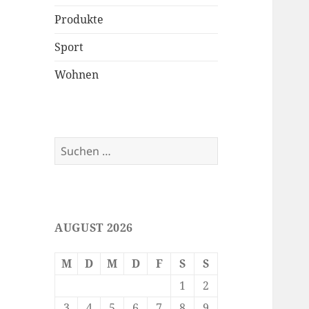
Produkte
Sport
Wohnen
Suchen
nach:
AUGUST 2026
M
D
M
D
F
S
S
1
2
3
4
5
6
7
8
9