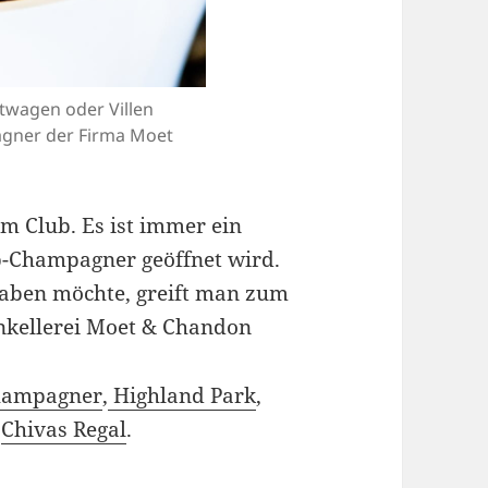
twagen oder Villen
agner der Firma Moet
im Club. Es ist immer ein
p-Champagner geöffnet wird.
haben möchte, greift man zum
nkellerei Moet & Chandon
hampagner
,
Highland Park
,
d
Chivas Regal
.