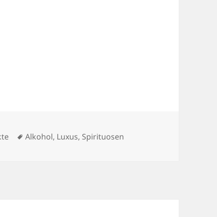
rien
Schlagwörter
kte
Alkohol
,
Luxus
,
Spirituosen