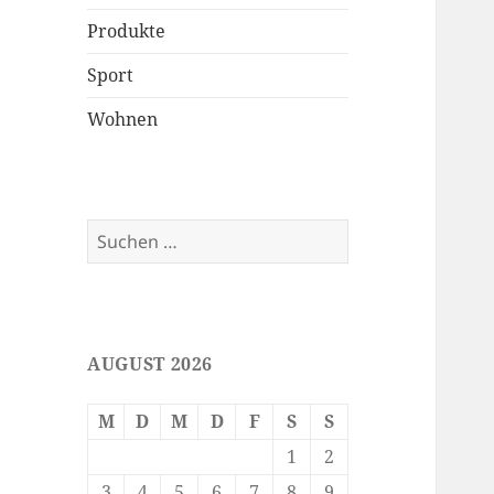
Produkte
Sport
Wohnen
Suchen
nach:
AUGUST 2026
M
D
M
D
F
S
S
1
2
3
4
5
6
7
8
9