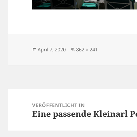
Veröffentlicht
Originalgröße
April 7, 2020
862 × 241
am
Beitragsnavigation
VERÖFFENTLICHT IN
Eine passende Kleinarl P