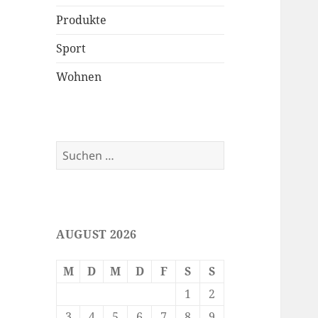
Produkte
Sport
Wohnen
Suchen
nach:
AUGUST 2026
M
D
M
D
F
S
S
1
2
3
4
5
6
7
8
9