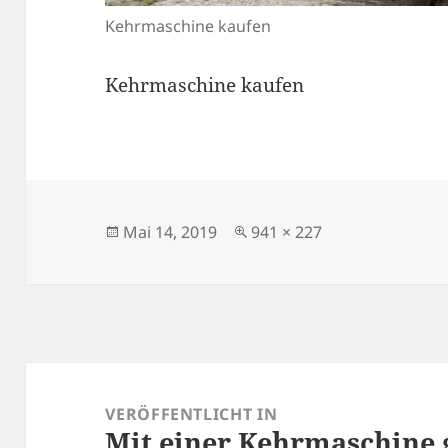
Kehrmaschine kaufen
Kehrmaschine kaufen
Veröffentlicht
Originalgröße
Mai 14, 2019
941 × 227
am
Beitragsnavigation
VERÖFFENTLICHT IN
Mit einer Kehrmaschine 