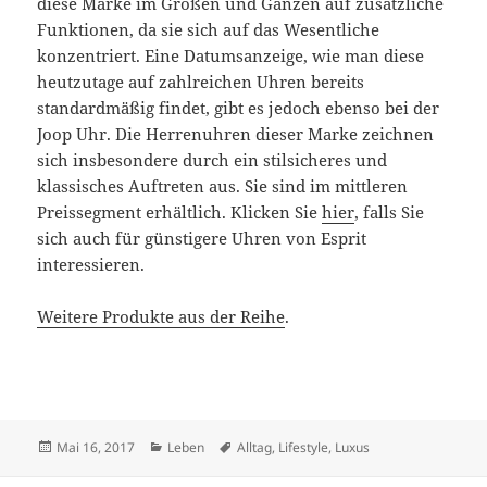
diese Marke im Großen und Ganzen auf zusätzliche
Funktionen, da sie sich auf das Wesentliche
konzentriert. Eine Datumsanzeige, wie man diese
heutzutage auf zahlreichen Uhren bereits
standardmäßig findet, gibt es jedoch ebenso bei der
Joop Uhr. Die Herrenuhren dieser Marke zeichnen
sich insbesondere durch ein stilsicheres und
klassisches Auftreten aus. Sie sind im mittleren
Preissegment erhältlich. Klicken Sie
hier
, falls Sie
sich auch für günstigere Uhren von Esprit
interessieren.
Weitere Produkte aus der Reihe
.
Veröffentlicht
Kategorien
Schlagwörter
Mai 16, 2017
Leben
Alltag
,
Lifestyle
,
Luxus
am