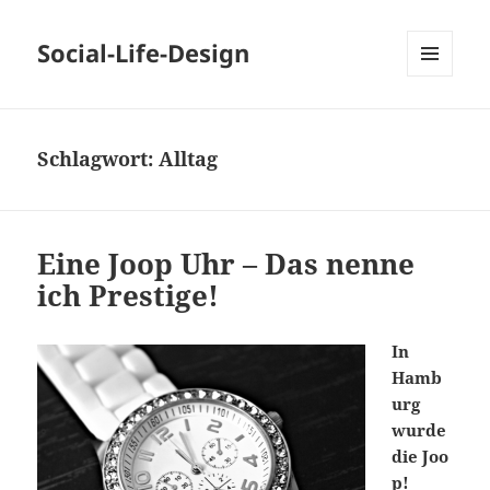
Social-Life-Design
MENÜ
UND
WIDGETS
Schlagwort:
Alltag
Eine Joop Uhr – Das nenne
ich Prestige!
In
Hamb
urg
wurde
die Joo
p!