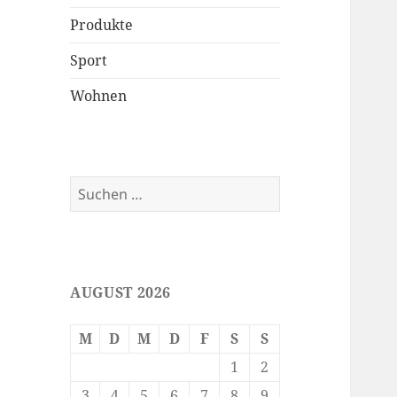
Produkte
Sport
Wohnen
Suchen
nach:
AUGUST 2026
M
D
M
D
F
S
S
1
2
3
4
5
6
7
8
9