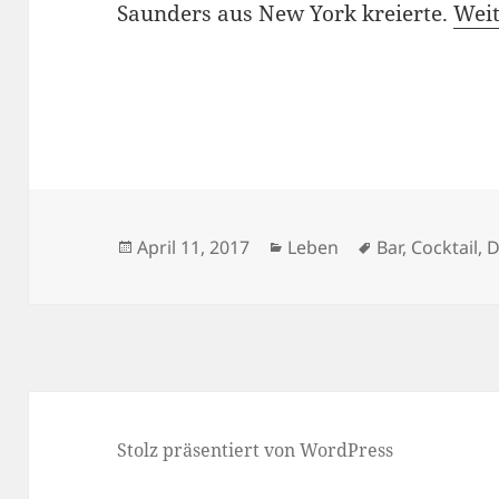
Saunders aus New York kreierte.
Weit
Veröffentlicht
Kategorien
Schlagwörter
April 11, 2017
Leben
Bar
,
Cocktail
,
D
am
Stolz präsentiert von WordPress