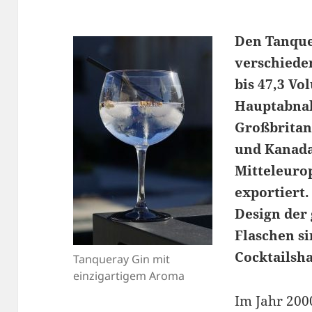
Den Tanque
verschiede
bis 47,3 V
Hauptabna
Großbritan
und Kanada
Mitteleuro
exportiert.
Design der
Flaschen si
Cocktailsh
Tanqueray Gin mit
einzigartigem Aroma
Im Jahr 200