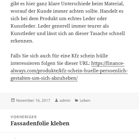
gibt es hier ganz klare Unterschiede beim Material,
worauf der Kunde immer achten sollte. Handelt es
sich bei dem Produkt um echtes Leder oder
Kunstleder. Leder generell immer teurer als
Kunstleder und lässt sich an dieser Tasache schnell
erkennen.
Falls Sie sich auch für eine Kfz schein hülle
interessieren folgen Sie dieser URL:
https://finance-
always.com/produkte/kfz-schein-huelle-persoenlich-
gestalten-um-sich-abzuheben/
Veröffentlicht
Autor
Kategorien
November 16, 2017
admin
Leben
am
Beitragsnavigation
VORHERIGER
Fassadenfolie kleben
Vorheriger
Beitrag: