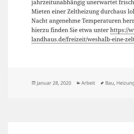
jahrzeitunabhängig unerwartet frisch
Mieten einer Zeltheizung durchaus lo
Nacht angenehme Temperaturen herr
hierzu finden Sie etwa unter
https://
landhaus.de/freizeit/weshalb-eine-ze
Veröffentlicht
Kategorien
Schlagwörte
Januar 28, 2020
Arbeit
Bau
,
Heizun
am