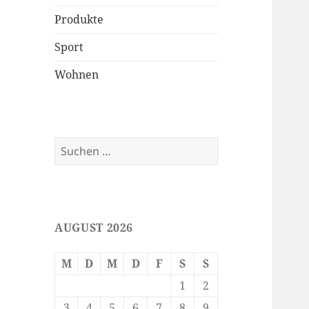
Produkte
Sport
Wohnen
Suchen
nach:
AUGUST 2026
M
D
M
D
F
S
S
1
2
3
4
5
6
7
8
9