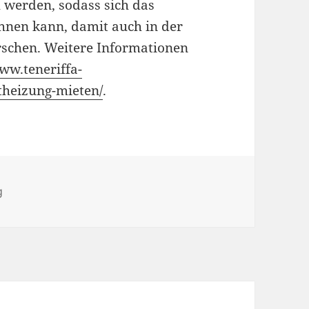
 werden, sodass sich das
hnen kann, damit auch in der
schen. Weitere Informationen
www.teneriffa-
ltheizung-mieten/
.
r
g