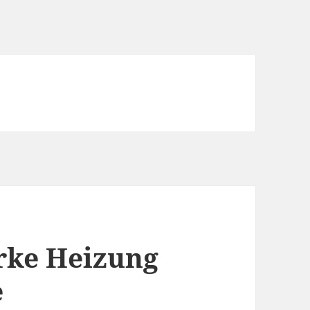
arke Heizung
e